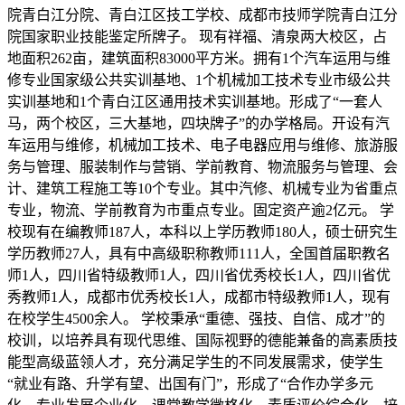
院青白江分院、青白江区技工学校、成都市技师学院青白江分
院国家职业技能鉴定所牌子。 现有祥福、清泉两大校区，占
地面积262亩，建筑面积83000平方米。拥有1个汽车运用与维
修专业国家级公共实训基地、1个机械加工技术专业市级公共
实训基地和1个青白江区通用技术实训基地。形成了“一套人
马，两个校区，三大基地，四块牌子”的办学格局。开设有汽
车运用与维修，机械加工技术、电子电器应用与维修、旅游服
务与管理、服装制作与营销、学前教育、物流服务与管理、会
计、建筑工程施工等10个专业。其中汽修、机械专业为省重点
专业，物流、学前教育为市重点专业。固定资产逾2亿元。 学
校现有在编教师187人，本科以上学历教师180人，硕士研究生
学历教师27人，具有中高级职称教师111人，全国首届职教名
师1人，四川省特级教师1人，四川省优秀校长1人，四川省优
秀教师1人，成都市优秀校长1人，成都市特级教师1人，现有
在校学生4500余人。 学校秉承“重德、强技、自信、成才”的
校训，以培养具有现代思维、国际视野的德能兼备的高素质技
能型高级蓝领人才，充分满足学生的不同发展需求，使学生
“就业有路、升学有望、出国有门”，形成了“合作办学多元