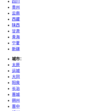
四川
贵州
云南
西藏
陕西
甘肃
青海
宁夏
新疆
城市：
太原
运城
大同
阳泉
长治
晋城
朔州
晋中