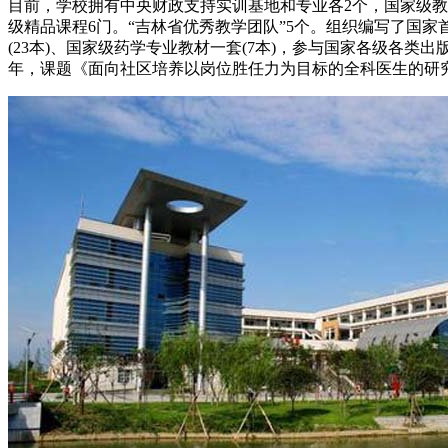
目前，学校拥有中央财政支持实训基地和专业各2个，国家级教学
级精品课程6门。“吉林省优秀教学团队”5个。组织编写了国家首
(23本)、国家级药学专业教材一套(7本)，参与国家各级各
年，课题《面向社区培养以岗位胜任力为目标的全科医生的研