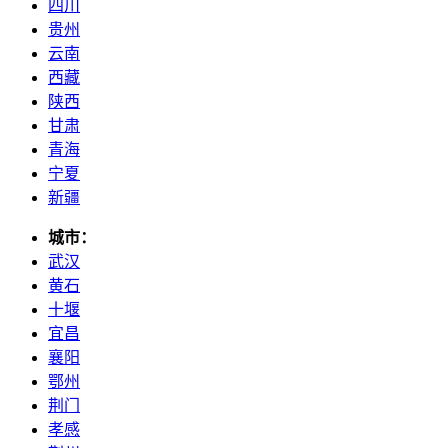
四川
贵州
云南
西藏
陕西
甘肃
青海
宁夏
新疆
城市：
武汉
黄石
十堰
宜昌
襄阳
鄂州
荆门
孝感