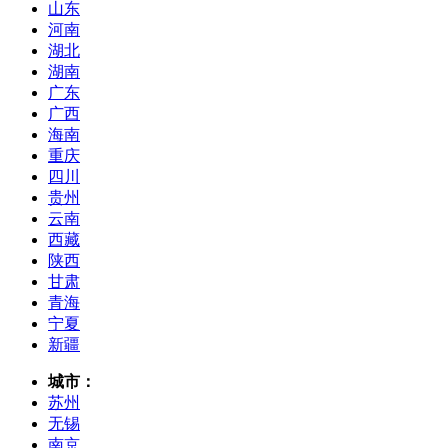
山东
河南
湖北
湖南
广东
广西
海南
重庆
四川
贵州
云南
西藏
陕西
甘肃
青海
宁夏
新疆
城市：
苏州
无锡
南京