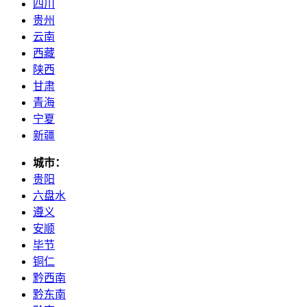
四川
贵州
云南
西藏
陕西
甘肃
青海
宁夏
新疆
城市：
贵阳
六盘水
遵义
安顺
毕节
铜仁
黔西南
黔东南