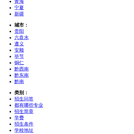
青海
宁夏
新疆
城市：
贵阳
六盘水
遵义
安顺
毕节
铜仁
黔西南
黔东南
黔南
类别：
招生问答
都有哪些专业
招生简章
学费
招生条件
学校地址