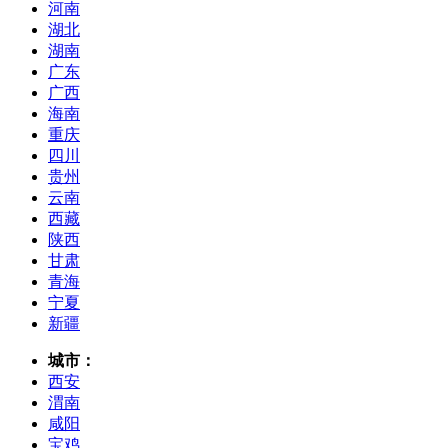
河南
湖北
湖南
广东
广西
海南
重庆
四川
贵州
云南
西藏
陕西
甘肃
青海
宁夏
新疆
城市：
西安
渭南
咸阳
宝鸡