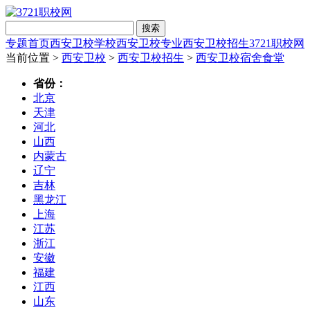
搜索
专题首页
西安卫校学校
西安卫校专业
西安卫校招生
3721职校网
当前位置 >
西安卫校
>
西安卫校招生
>
西安卫校宿舍食堂
省份：
北京
天津
河北
山西
内蒙古
辽宁
吉林
黑龙江
上海
江苏
浙江
安徽
福建
江西
山东