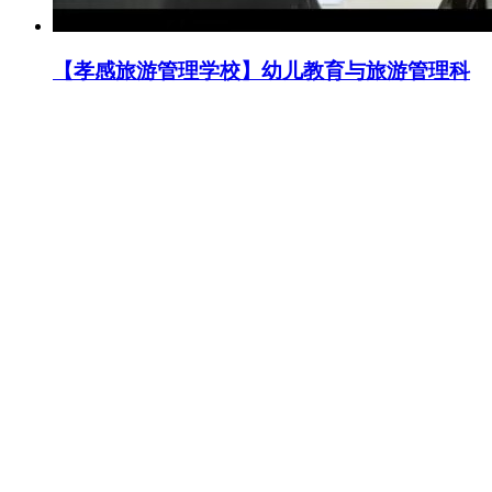
【孝感旅游管理学校】幼儿教育与旅游管理科
开展实习走访调研
2024-01-24 14:13:46
【北京幼儿教育，重庆幼儿教育，武汉职高..
【泸职校毕业】东西湖职校2024届幼儿保育专
业毕业汇演震撼上演
2024-01-14 21:02:04
【泸职校毕业，职校几年毕业，东西湖职校..