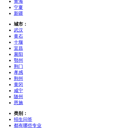
青海
宁夏
新疆
城市：
武汉
黄石
十堰
宜昌
襄阳
鄂州
荆门
孝感
荆州
黄冈
咸宁
随州
恩施
类别：
招生问答
都有哪些专业