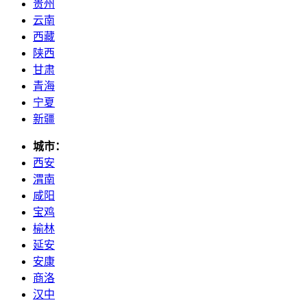
贵州
云南
西藏
陕西
甘肃
青海
宁夏
新疆
城市：
西安
渭南
咸阳
宝鸡
榆林
延安
安康
商洛
汉中