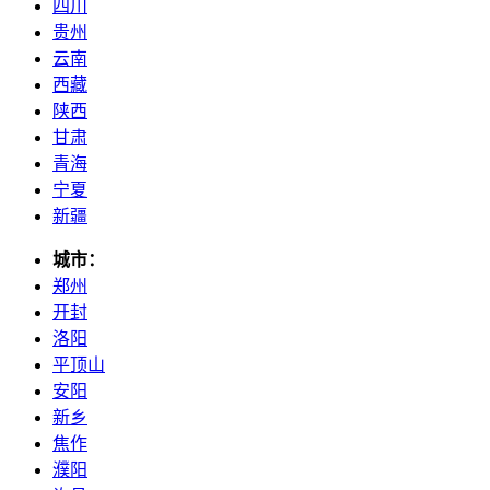
四川
贵州
云南
西藏
陕西
甘肃
青海
宁夏
新疆
城市：
郑州
开封
洛阳
平顶山
安阳
新乡
焦作
濮阳