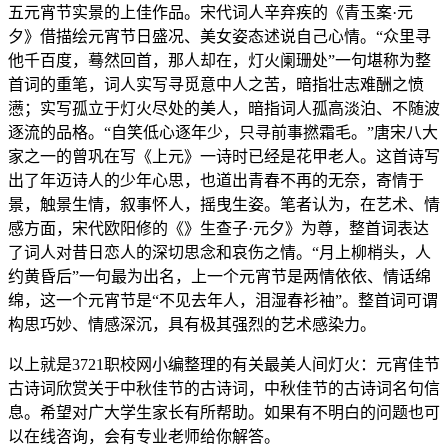
五元宵节实景的上佳作品。宋代词人辛弃疾的《青玉案·元
夕》借描绘元宵节日盛况、美女姿态述说自己心情。“众里寻
他千百度，蓦然回首，那人却在，灯火阑珊处”一句堪称为整
首词的重笔，词人实写寻觅意中人之苦，暗指壮志难酬之愤
懑；实写孤立于灯火尽处的美人，暗指词人孤高淡泊、不随波
逐流的品格。“自笑低心逐年少，只寻前事撚霜毛。”唐宋八大
家之一的曾巩在写《上元》一诗时已经是花甲老人。这首诗写
出了年迈诗人的少年心思，也道出青春不再的无奈，寄情于
景，触景生情，叙事怀人，摇曳生姿。笔者认为，在艺术、情
感方面，宋代欧阳修的《》生查子·元夕》为尊，整首词表达
了词人对昔日恋人的深切思念和哀伤之情。“月上柳梢头，人
约黄昏后”一句最为出名，上一个元宵节是两情依依、情话绵
绵，这一个元宵节是“不见去年人，泪湿春衫袖”。整首词可谓
构思巧妙、情感深沉，具有极其强烈的艺术感染力。
以上就是3721职校网小编整理的有关最美人间灯火：元宵佳节
古诗词欣赏关于中秋佳节的古诗词，中秋佳节的古诗词名句信
息。希望对广大学生家长有所帮助。如果有不明白的问题也可
以在线咨询，会有专业老师给你解答。