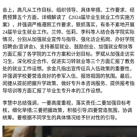
会上，高凡从工作目标、组织领导、具体举措、工作要求、经
费预算五个方面，详细解读了《2024届毕业生就业工作实施方
案》，并强调严格遵照工作要求，狠抓落实，有条不紊地开展
24届毕业生就业工作。兰帅、伍莉、李科等人结合各学院实际
情况，分别从加强就业宣传与指导、强化访企拓岗、办好学院
招聘会(宣讲会)、支持基层就业、鼓励创业、加强就业帮扶等
方面汇报了各学院的工作方案和计划目标。罗斌从加强走访实
习生、深化校企合作、促进实习转就业等三个方面汇报了教务
处的就业工作设想。余金凡指出宣传征兵入伍政策的重要性，
并强调学校要营造良好的参军入伍、报效祖国的氛围。最后，
闵捷从提前把握升学政策、做好专升本咨询服务、提供报考指
导培训等方面汇报了毕业生专升本的工作设想。
李慧中总结强调，一要高度重视，落实责任;二要加强目标考
核，细化举措;三要把握政策，积极引导;四要营造氛围，协调
统筹。要根据不同学生的具体情况给予针对性的引导。