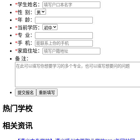
*
学生姓名：
*
性 别：
*
年 龄：
*
当前学历：
*
专 业：
*
手 机：
*
家庭住址：
备 注：
热门学校
相关资讯