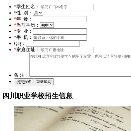
*
学生姓名：
*
性 别：
*
年 龄：
*
当前学历：
*
专 业：
*
手 机：
QQ：
*
家庭住址：
备 注：
四川职业学校招生信息