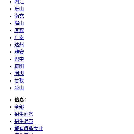
内江
乐山
南充
眉山
宜宾
广安
达州
雅安
巴中
资阳
阿坝
甘孜
凉山
信息：
全部
招生问答
招生简章
都有哪些专业