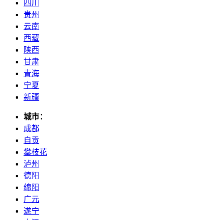
四川
贵州
云南
西藏
陕西
甘肃
青海
宁夏
新疆
城市：
成都
自贡
攀枝花
泸州
德阳
绵阳
广元
遂宁