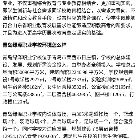
专业，不仅重视综合教育与专业教育相结合，更加重视实践，
即学生创新与社会需求同学校教育相结合，以需求为导向，不
断精进和改良教育手段，设置相应的教育课程，使学生既能够
符合山东省职业教育发展需求也能够适应职教高考的新要求，
并且为进入更高学历层次教育奠定坚实的基础。
青岛绿泽职业学校环境怎么样
青岛绿泽职业学校位于青岛市莱西市日庄镇，学校的总体建
设、发展、规划所需资金投入，由举办者全额投入。学校总占
地面积50096平方米，建筑面积32246.98 平方米。学校规划建
设1号教学楼2927㎡，2号教学楼7233㎡，实验实训楼3089㎡，
男生宿舍楼5182㎡，女生宿舍楼3532㎡，公寓楼面积3195㎡，
二号公寓楼4385㎡，二层宿舍楼463.98㎡、图书楼1120㎡、行
政楼1120㎡。
青岛绿泽职业学校内设体育场，由305米跑道操场一个，篮球
场2个，羽毛球场3个，乒乓球场4个，足球场一个，综合健身
馆一个。同时学校为适应发展，规划建设了5层宿舍楼
12954.17㎡,食堂1929.60㎡，满足师生在校的日常生活保障。