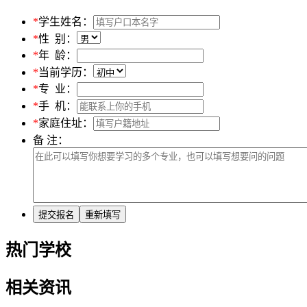
*
学生姓名：
*
性 别：
*
年 龄：
*
当前学历：
*
专 业：
*
手 机：
*
家庭住址：
备 注：
热门学校
相关资讯