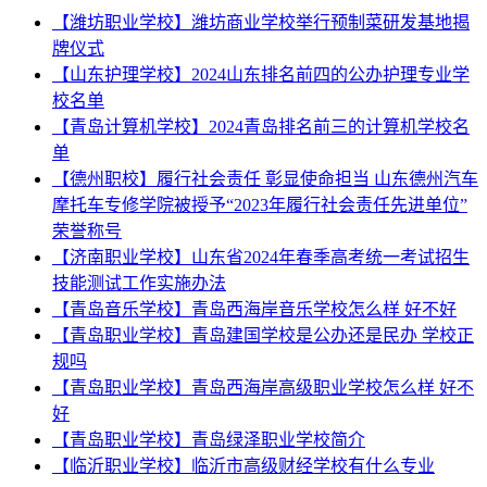
【潍坊职业学校】潍坊商业学校举行预制菜研发基地揭
牌仪式
【山东护理学校】2024山东排名前四的公办护理专业学
校名单
【青岛计算机学校】2024青岛排名前三的计算机学校名
单
【德州职校】履行社会责任 彰显使命担当 山东德州汽车
摩托车专修学院被授予“2023年履行社会责任先进单位”
荣誉称号
【济南职业学校】山东省2024年春季高考统一考试招生
技能测试工作实施办法
【青岛音乐学校】青岛西海岸音乐学校怎么样 好不好
【青岛职业学校】青岛建国学校是公办还是民办 学校正
规吗
【青岛职业学校】青岛西海岸高级职业学校怎么样 好不
好
【青岛职业学校】青岛绿泽职业学校简介
【临沂职业学校】临沂市高级财经学校有什么专业