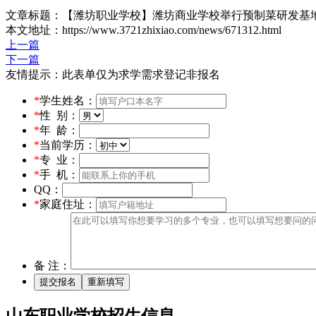
文章标题：【潍坊职业学校】潍坊商业学校举行预制菜研发基
本文地址：https://www.3721zhixiao.com/news/671312.html
上一篇
下一篇
友情提示：此表单仅为求学需求登记非报名
*
学生姓名：
*
性 别：
*
年 龄：
*
当前学历：
*
专 业：
*
手 机：
QQ：
*
家庭住址：
备 注：
山东职业学校招生信息