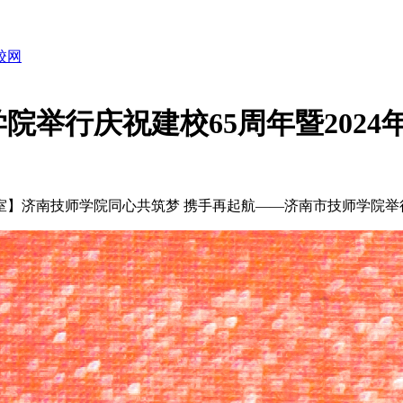
职校网
举行庆祝建校65周年暨2024
：
】济南技师学院同心共筑梦 携手再起航——济南市技师学院举行庆