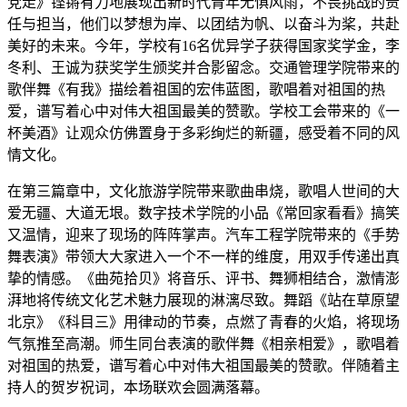
党走》铿锵有力地展现出新时代青年无惧风雨，不畏挑战的责
任与担当，他们以梦想为岸、以团结为帆、以奋斗为桨，共赴
美好的未来。今年，学校有16名优异学子获得国家奖学金，李
冬利、王诚为获奖学生颁奖并合影留念。交通管理学院带来的
歌伴舞《有我》描绘着祖国的宏伟蓝图，歌唱着对祖国的热
爱，谱写着心中对伟大祖国最美的赞歌。学校工会带来的《一
杯美酒》让观众仿佛置身于多彩绚烂的新疆，感受着不同的风
情文化。
在第三篇章中，文化旅游学院带来歌曲串烧，歌唱人世间的大
爱无疆、大道无垠。数字技术学院的小品《常回家看看》搞笑
又温情，迎来了现场的阵阵掌声。汽车工程学院带来的《手势
舞表演》带领大大家进入一个不一样的维度，用双手传递出真
挚的情感。《曲苑拾贝》将音乐、评书、舞狮相结合，激情澎
湃地将传统文化艺术魅力展现的淋漓尽致。舞蹈《站在草原望
北京》《科目三》用律动的节奏，点燃了青春的火焰，将现场
气氛推至高潮。师生同台表演的歌伴舞《相亲相爱》，歌唱着
对祖国的热爱，谱写着心中对伟大祖国最美的赞歌。伴随着主
持人的贺岁祝词，本场联欢会圆满落幕。