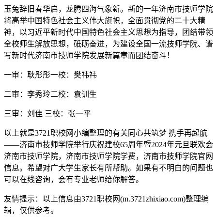
玉兔辞旧春华启，龙腾四海气象新。新的一年济南市技师学院
将高举中国特色社会主义伟大旗帜，全面贯彻党的二十大精
神，以习近平新时代中国特色社会主义思想为指导，团结带领
全校师生解放思想，砥砺奋进，为建设全国一流技师学院、谱
写新时代济南市技师学院发展新篇章而团结奋斗！
一审：耿彤彤一校：樊祎祎
二审：李秀玲二校：袁训生
三审：刘佳 三校：张一平
以上就是3721职校网小编整理的有关同心共筑梦 携手再起航
——济南市技师学院举行庆祝建校65周年暨2024年元旦联欢会
济南市技师学院，济南市技师学院学费，济南市技师学院官网
信息。希望对广大学生家长有所帮助。如果有不明白的问题也
可以在线咨询，会有专业老师给你解答。
友情提示：以上信息由3721职校网(m.3721zhixiao.com)整理编
辑，仅供参考。