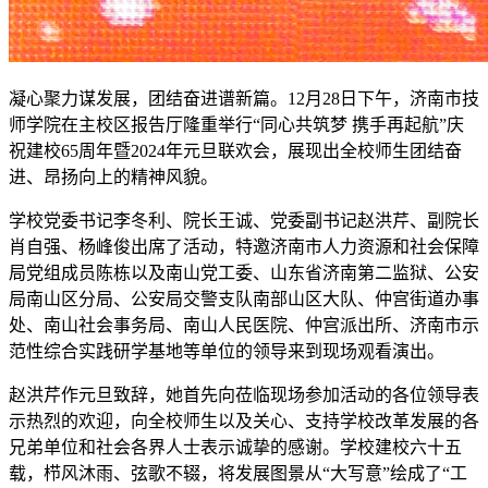
凝心聚力谋发展，团结奋进谱新篇。12月28日下午，济南市技
师学院在主校区报告厅隆重举行“同心共筑梦 携手再起航”庆
祝建校65周年暨2024年元旦联欢会，展现出全校师生团结奋
进、昂扬向上的精神风貌。
学校党委书记李冬利、院长王诚、党委副书记赵洪芹、副院长
肖自强、杨峰俊出席了活动，特邀济南市人力资源和社会保障
局党组成员陈栋以及南山党工委、山东省济南第二监狱、公安
局南山区分局、公安局交警支队南部山区大队、仲宫街道办事
处、南山社会事务局、南山人民医院、仲宫派出所、济南市示
范性综合实践研学基地等单位的领导来到现场观看演出。
赵洪芹作元旦致辞，她首先向莅临现场参加活动的各位领导表
示热烈的欢迎，向全校师生以及关心、支持学校改革发展的各
兄弟单位和社会各界人士表示诚挚的感谢。学校建校六十五
载，栉风沐雨、弦歌不辍，将发展图景从“大写意”绘成了“工