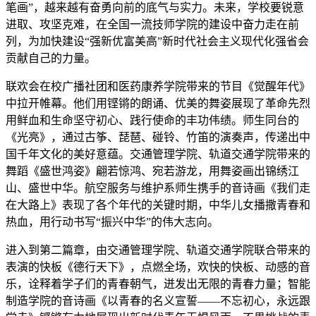
笔画”，越来越有奋勇向前的底气与实力。未来，学校要锐意
进取、攻坚克难，在全国一流技师学院的建设中奋力走在前
列，为加快建设“强新优富美高”新时代社会主义现代化强省会
贡献自己的力量。
联欢会在校广播社团和医药康养学院带来的节目《觉醒年代》
中拉开帷幕。他们用铿锵的朗诵、优美的舞姿展现了革命先烈
用鲜血和生命坚守初心、践行使命的丰功伟绩。师生同台的
《光亮》，通过古筝、琵琶、碰铃、竹笛的演奏声，传递出中
国千年文化的美好意蕴。交通管理学院、轨道交通学院带来的
舞蹈《盛世鸿姿》翩若惊鸿、宛若游龙，用舞姿画出锦绣江
山、盛世中华。航空服务与维护系师生携手的音诗画《我们走
在大路上》表现了各个年代的关键时期，中华儿女播撒青春和
热血，用行动书写“振兴中华”的伟大志向。
进入到第二篇章，由交通管理学院、轨道交通学院联合带来的
表演的快板《德行天下》，点燃全场，欢快的快板、动感的音
乐，诠释着学子们的青春朝气，迸发出无限的青春力量；智能
制造学院的音诗画《以青春的名义宣誓——不忘初心，永远跟