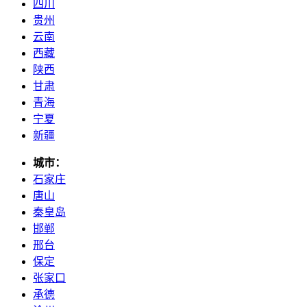
四川
贵州
云南
西藏
陕西
甘肃
青海
宁夏
新疆
城市：
石家庄
唐山
秦皇岛
邯郸
邢台
保定
张家口
承德