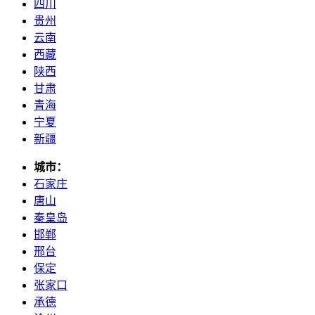
四川
贵州
云南
西藏
陕西
甘肃
青海
宁夏
新疆
城市：
石家庄
唐山
秦皇岛
邯郸
邢台
保定
张家口
承德