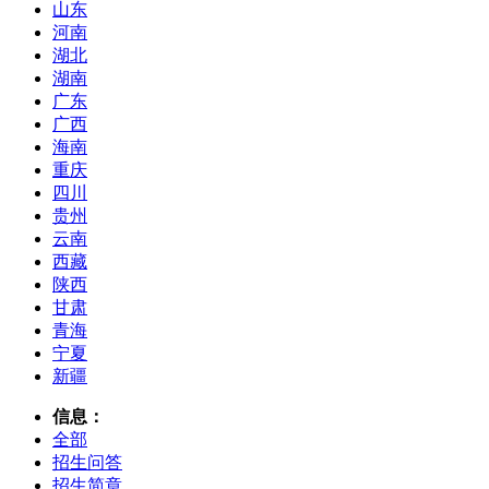
山东
河南
湖北
湖南
广东
广西
海南
重庆
四川
贵州
云南
西藏
陕西
甘肃
青海
宁夏
新疆
信息：
全部
招生问答
招生简章