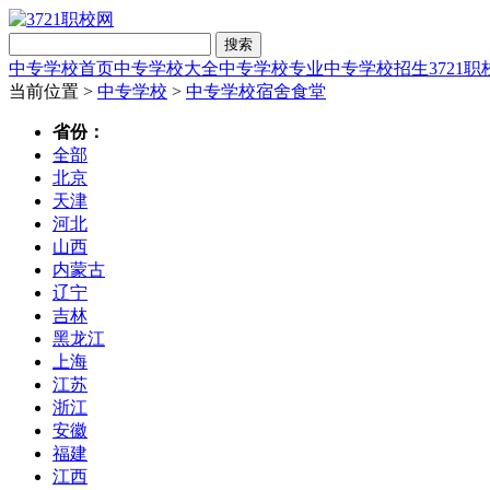
搜索
中专学校首页
中专学校大全
中专学校专业
中专学校招生
3721
当前位置 >
中专学校
>
中专学校宿舍食堂
省份：
全部
北京
天津
河北
山西
内蒙古
辽宁
吉林
黑龙江
上海
江苏
浙江
安徽
福建
江西