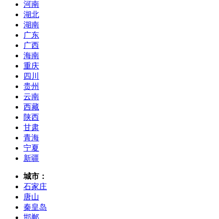
河南
湖北
湖南
广东
广西
海南
重庆
四川
贵州
云南
西藏
陕西
甘肃
青海
宁夏
新疆
城市：
石家庄
唐山
秦皇岛
邯郸