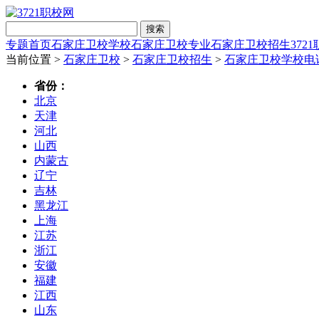
搜索
专题首页
石家庄卫校学校
石家庄卫校专业
石家庄卫校招生
372
当前位置 >
石家庄卫校
>
石家庄卫校招生
>
石家庄卫校学校电
省份：
北京
天津
河北
山西
内蒙古
辽宁
吉林
黑龙江
上海
江苏
浙江
安徽
福建
江西
山东