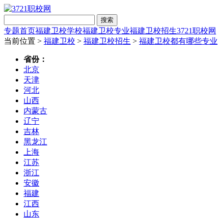
搜索
专题首页
福建卫校学校
福建卫校专业
福建卫校招生
3721职校网
当前位置 >
福建卫校
>
福建卫校招生
>
福建卫校都有哪些专业
省份：
北京
天津
河北
山西
内蒙古
辽宁
吉林
黑龙江
上海
江苏
浙江
安徽
福建
江西
山东