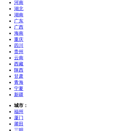
河南
湖北
湖南
广东
广西
海南
重庆
四川
贵州
云南
西藏
陕西
甘肃
青海
宁夏
新疆
城市：
福州
厦门
莆田
三明