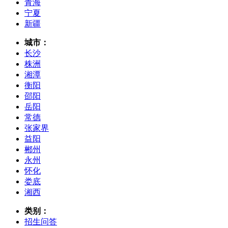
青海
宁夏
新疆
城市：
长沙
株洲
湘潭
衡阳
邵阳
岳阳
常德
张家界
益阳
郴州
永州
怀化
娄底
湘西
类别：
招生问答