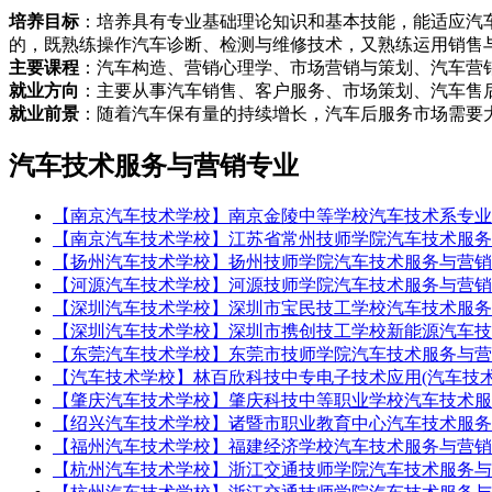
培养目标
：培养具有专业基础理论知识和基本技能，能适应汽
的，既熟练操作汽车诊断、检测与维修技术，又熟练运用销售
主要课程
：汽车构造、营销心理学、市场营销与策划、汽车营
就业方向
：主要从事汽车销售、客户服务、市场策划、汽车售
就业前景
：随着汽车保有量的持续增长，汽车后服务市场需要
汽车技术服务与营销专业
【南京汽车技术学校】南京金陵中等学校汽车技术系专业
【南京汽车技术学校】江苏省常州技师学院汽车技术服务
【扬州汽车技术学校】扬州技师学院汽车技术服务与营销
【河源汽车技术学校】河源技师学院汽车技术服务与营销
【深圳汽车技术学校】深圳市宝民技工学校汽车技术服务
【深圳汽车技术学校】深圳市携创技工学校新能源汽车技
【东莞汽车技术学校】东莞市技师学院汽车技术服务与营
【汽车技术学校】林百欣科技中专电子技术应用(汽车技
【肇庆汽车技术学校】肇庆科技中等职业学校汽车技术服
【绍兴汽车技术学校】诸暨市职业教育中心汽车技术服务
【福州汽车技术学校】福建经济学校汽车技术服务与营销
【杭州汽车技术学校】浙江交通技师学院汽车技术服务与