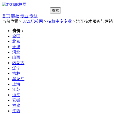
搜索
首页
职校
专业
专题
当前位置 >
3721职校网
>
技校中专专业
> 汽车技术服务与营销
省份：
全国
北京
天津
河北
山西
内蒙古
辽宁
吉林
黑龙江
上海
江苏
浙江
安徽
福建
江西