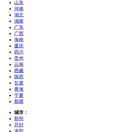
山东
河南
湖北
湖南
广东
广西
海南
重庆
四川
贵州
云南
西藏
陕西
甘肃
青海
宁夏
新疆
城市：
郑州
开封
洛阳