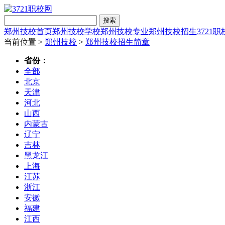
搜索
郑州技校首页
郑州技校学校
郑州技校专业
郑州技校招生
3721
当前位置 >
郑州技校
>
郑州技校招生简章
省份：
全部
北京
天津
河北
山西
内蒙古
辽宁
吉林
黑龙江
上海
江苏
浙江
安徽
福建
江西