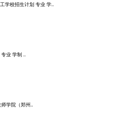
校招生计划 专业 学..
 学制 ..
师学院（郑州..