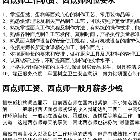
西点师工作职责、西点师岗位要求
1、掌握蛋挞、蛋糕等西式点心的制作工艺、常用装饰品等；
2、熟悉烘焙理论及相关产品制作工艺，可以按照所定食谱熟
3、熟练掌握面点工作流程及制作方法，有熟练的操作技术，
4、熟练各种面点制作工艺发酵、蒸制时间，严格执行质量标
5、熟悉面点制作设备的安全使用规程，做好机械设备的维护
6、依据厨师长所定食谱精心加工、制作西点；
7、依据厨师长的要求和安排，做好厨房工具及原材料的管理
8、认真钻研业务，不断提高西点制作的技术水平；
9、严格执行国家颁布的卫生法,保证厨房食品卫生、厨具整洁
10、端正服务态度，牢固树立卫生安全意识，努力钻研面点制
西点师工资、西点师一般月薪多少钱
据权威机构调查显示，目前西点师在国内很紧缺，不少知名西
解，，一般取得西式面点师初级的收入就能达到三四千，中高
作环境轻松，一般都在西点房、蛋糕房、西饼屋等地点工作。
交道，这是西点师每天的享受，因此西点师也被称为“最甜蜜幸
虽然有着高收入以及良好工作环境的诱惑，但是有成熟技术的西