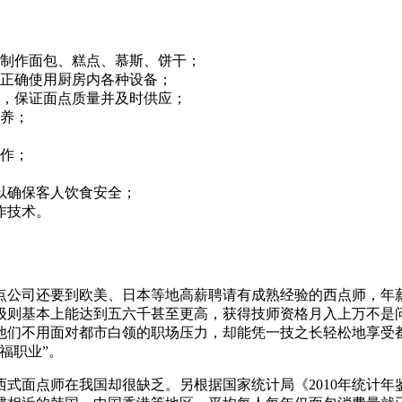
练制作面包、糕点、慕斯、饼干；
能正确使用厨房内各种设备；
准，保证面点质量并及时供应；
保养；
工作；
,以确保客人饮食安全；
作技术。
点公司还要到欧美、日本等地高薪聘请有成熟经验的西点师，年
级则基本上能达到五六千甚至更高，获得技师资格月入上万不是问
他们不用面对都市白领的职场压力，却能凭一技之长轻松地享受
福职业”。
式面点师在我国却很缺乏。另根据国家统计局《2010年统计年鉴