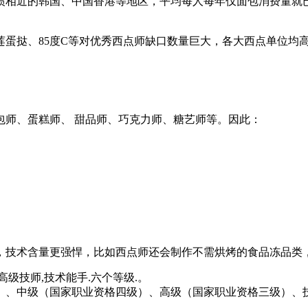
惯相近的韩国、中国香港等地区，平均每人每年仅面包消费量就
莲蛋挞、85度C等对优秀西点师缺口数量巨大，各大西点单位均
包师、蛋糕师、 甜品师、巧克力师、糖艺师等。因此：
，技术含量更强悍，比如西点师还会制作不需烘烤的食品冻品类
高级技师,技术能手.六个等级.。
）、中级（国家职业资格四级）、高级（国家职业资格三级）、