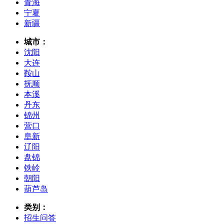
青海
宁夏
新疆
城市：
沈阳
大连
鞍山
抚顺
本溪
丹东
锦州
营口
阜新
辽阳
盘锦
铁岭
朝阳
葫芦岛
类别：
招生问答