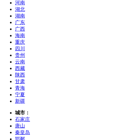
河南
湖北
湖南
广东
广西
海南
重庆
四川
贵州
云南
西藏
陕西
甘肃
青海
宁夏
新疆
城市：
石家庄
唐山
秦皇岛
邯郸