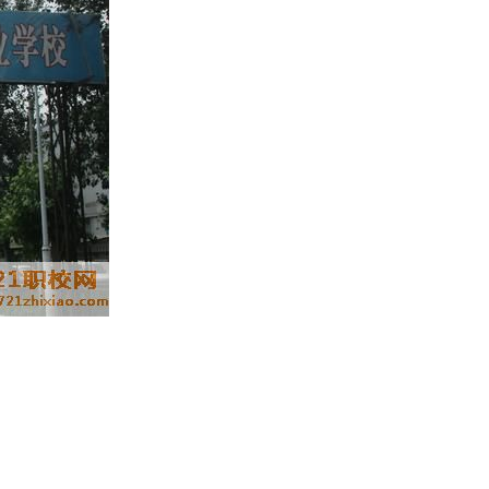
路翔人”充实到各铁路局、段的生产运营一线，扎根于京广、京沪