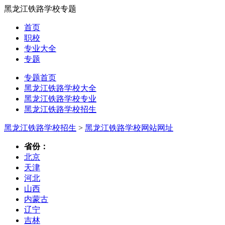
黑龙江铁路学校专题
首页
职校
专业大全
专题
专题首页
黑龙江铁路学校大全
黑龙江铁路学校专业
黑龙江铁路学校招生
黑龙江铁路学校招生
>
黑龙江铁路学校网站网址
省份：
北京
天津
河北
山西
内蒙古
辽宁
吉林