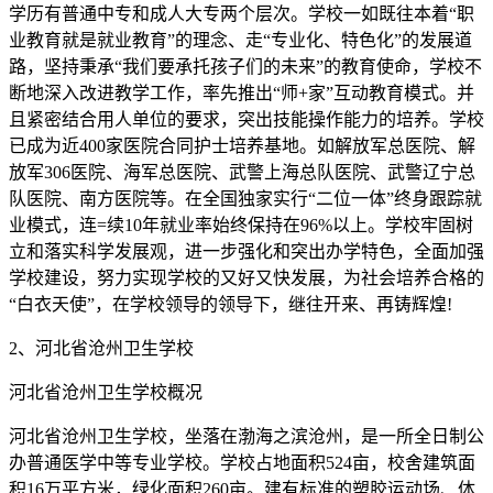
学历有普通中专和成人大专两个层次。学校一如既往本着“职
业教育就是就业教育”的理念、走“专业化、特色化”的发展道
路，坚持秉承“我们要承托孩子们的未来”的教育使命，学校不
断地深入改进教学工作，率先推出“师+家”互动教育模式。并
且紧密结合用人单位的要求，突出技能操作能力的培养。学校
已成为近400家医院合同护士培养基地。如解放军总医院、解
放军306医院、海军总医院、武警上海总队医院、武警辽宁总
队医院、南方医院等。在全国独家实行“二位一体”终身跟踪就
业模式，连=续10年就业率始终保持在96%以上。学校牢固树
立和落实科学发展观，进一步强化和突出办学特色，全面加强
学校建设，努力实现学校的又好又快发展，为社会培养合格的
“白衣天使”，在学校领导的领导下，继往开来、再铸辉煌!
2、河北省沧州卫生学校
河北省沧州卫生学校概况
河北省沧州卫生学校，坐落在渤海之滨沧州，是一所全日制公
办普通医学中等专业学校。学校占地面积524亩，校舍建筑面
积16万平方米，绿化面积260亩。建有标准的塑胶运动场、体