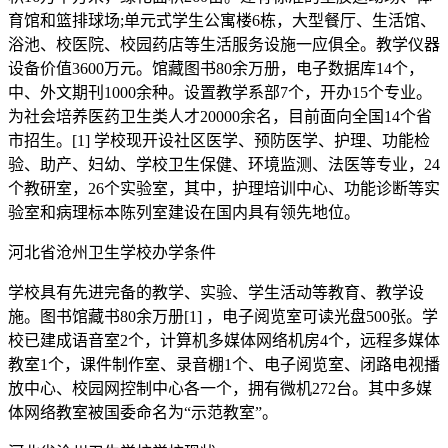
育馆和篮排球场;单元式学生公寓楼6栋，大型餐厅、生活馆、
浴池、校医院、校园药店等生活服务设施一应俱全。教学仪器
设备价值3600万元。馆藏图书80余万册，电子数据库14个，
中、外文期刊1000余种。设置教学系部7个，开办15个专业。
为社会培养医药卫生类人才20000余名，目前面向全国14个省
市招生。[1] 学校现开设社区医学、预防医学、护理、功能检
验、助产、妇幼、学校卫生保健、环境监测、法医等专业，24
个教研室，26个实验室，其中，护理培训中心、功能诊断等实
验室和病理标本陈列室建设在国内具有领先地位。
河北省沧州卫生学校办学条件
学校具有先进完备的教学、实验、学生活动等教育、教学设
施。图书馆藏书80余万册[1] ，电子阅览室可读光盘500张。学
校已建成语音室2个，计算机多媒体网络机房4个，远程多媒体
教室1个，课件制作室、录音棚1个、电子阅览室、闭路电视播
放中心、校园网控制中心各一个，拥有微机272台。其中多媒
体网络教室被国委命名为“示范教室”。