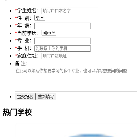
*
学生姓名：
*
性 别：
*
年 龄：
*
当前学历：
*
专 业：
*
手 机：
*
家庭住址：
备 注：
热门学校