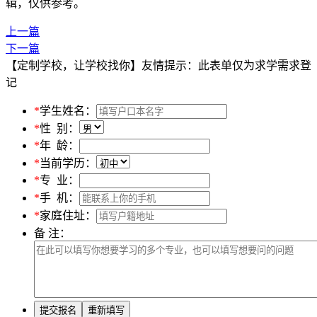
辑，仅供参考。
上一篇
下一篇
【定制学校，让学校找你】友情提示：此表单仅为求学需求登
记
*
学生姓名：
*
性 别：
*
年 龄：
*
当前学历：
*
专 业：
*
手 机：
*
家庭住址：
备 注：