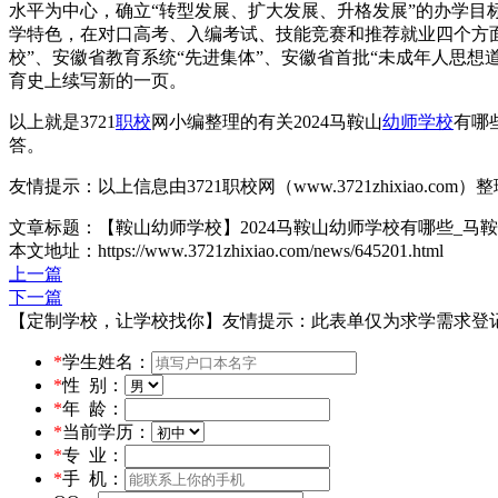
水平为中心，确立“转型发展、扩大发展、升格发展”的办学目
学特色，在对口高考、入编考试、技能竞赛和推荐就业四个方
校”、安徽省教育系统“先进集体”、安徽省首批“未成年人思
育史上续写新的一页。
以上就是3721
职校
网小编整理的有关2024马鞍山
幼师学校
有哪
答。
友情提示：以上信息由3721职校网（www.3721zhixiao.co
文章标题：【鞍山幼师学校】2024马鞍山幼师学校有哪些_马
本文地址：https://www.3721zhixiao.com/news/645201.html
上一篇
下一篇
【定制学校，让学校找你】友情提示：此表单仅为求学需求登
*
学生姓名：
*
性 别：
*
年 龄：
*
当前学历：
*
专 业：
*
手 机：