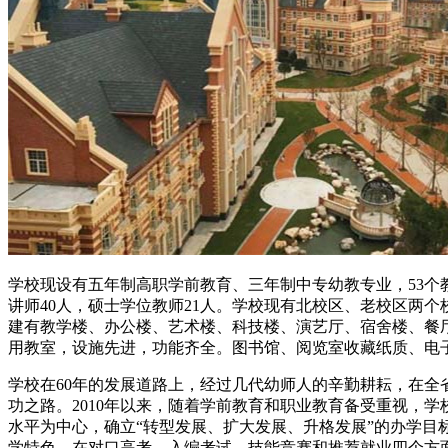
学校现设有五年制高职学前教育、三年制中专幼教专业，53个教学
讲师40人，硕士学位教师21人。学校现有北校区、老校区两个
建有教学楼、办公楼、艺术楼、科技楼、演艺厅、宿舍楼、餐厅
用教室，设施先进，功能齐全。图书馆、阅览室收藏纸质、电子书1
学校在60年的发展道路上，经过几代幼师人的辛勤耕耘，在全
功之路。2010年以来，随着学前教育和职业教育备受重视，
水平为中心，确立“转型发展、扩大发展、升格发展”的办学目
学特色，在对口高考、入编考试、技能竞赛和推荐就业四个方