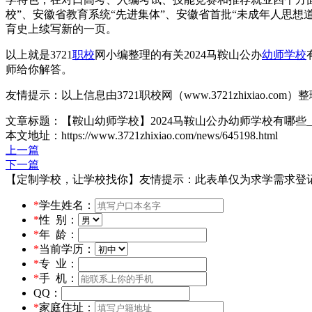
校”、安徽省教育系统“先进集体”、安徽省首批“未成年人思
育史上续写新的一页。
以上就是3721
职校
网小编整理的有关2024马鞍山公办
幼师学校
师给你解答。
友情提示：以上信息由3721职校网（www.3721zhixiao.co
文章标题：【鞍山幼师学校】2024马鞍山公办幼师学校有哪些
本文地址：https://www.3721zhixiao.com/news/645198.html
上一篇
下一篇
【定制学校，让学校找你】友情提示：此表单仅为求学需求登
*
学生姓名：
*
性 别：
*
年 龄：
*
当前学历：
*
专 业：
*
手 机：
QQ：
*
家庭住址：