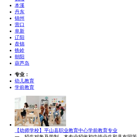
本溪
丹东
锦州
营口
阜新
辽阳
盘锦
铁岭
朝阳
葫芦岛
专业：
幼儿教育
学前教育
【幼师学校】平山县职业教育中心学前教育专业
一、招生对象及学制 本专业招收初中毕业生和具有同等