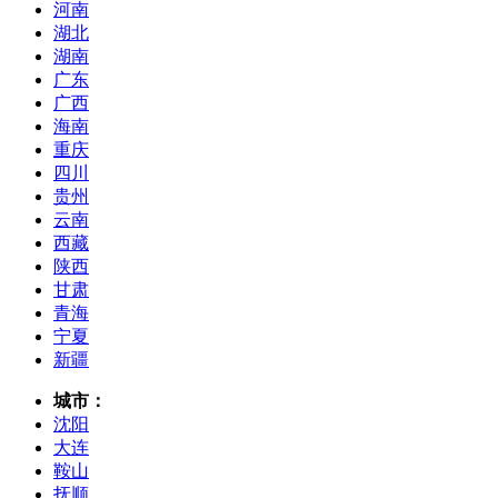
河南
湖北
湖南
广东
广西
海南
重庆
四川
贵州
云南
西藏
陕西
甘肃
青海
宁夏
新疆
城市：
沈阳
大连
鞍山
抚顺