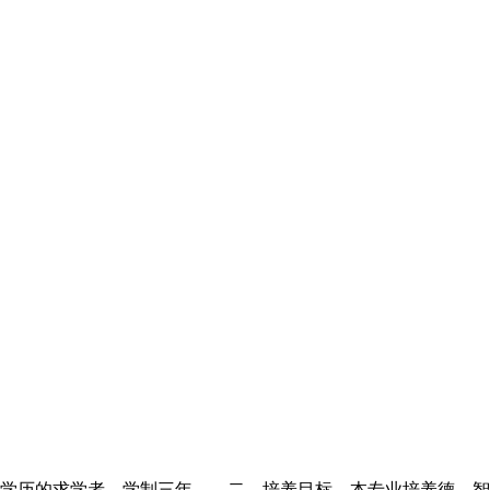
学历的求学者。学制三年。 二、培养目标 本专业培养德、智